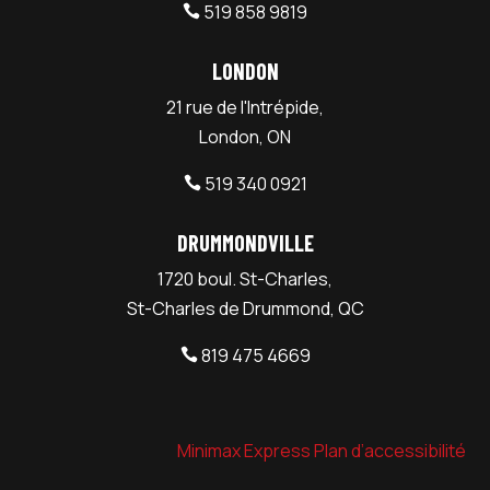
519 858 9819

LONDON
21 rue de l'Intrépide,
London, ON
519 340 0921

DRUMMONDVILLE
1720 boul. St-Charles,
St-Charles de Drummond, QC
819 475 4669

Minimax Express Plan d’accessibilité