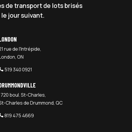
s de transport de lots brisés
le jour suivant.
LONDON
21 rue de l'Intrépide,
London, ON
519 340 0921

DRUMMONDVILLE
1720 boul. St-Charles,
St-Charles de Drummond, QC
819 475 4669
