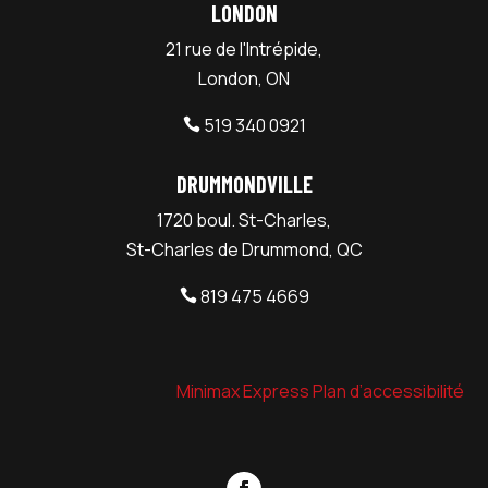
LONDON
21 rue de l'Intrépide,
London, ON
519 340 0921

DRUMMONDVILLE
1720 boul. St-Charles,
St-Charles de Drummond, QC
819 475 4669

Minimax Express Plan d’accessibilité